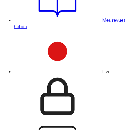
Mes revues
hebdo
Live