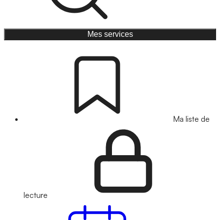
Mes services
Ma liste de
lecture