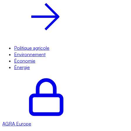
Politique agricole
Environnement
Économie
Énergie
AGRA
Europe