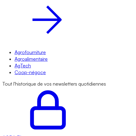
Agrofourniture
Agroalimentaire
AgTech
Coop-négoce
Tout l'historique de vos newsletters quotidiennes