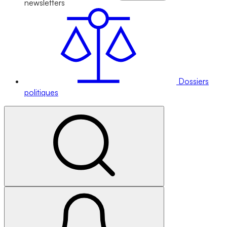
newsletters
Dossiers
politiques