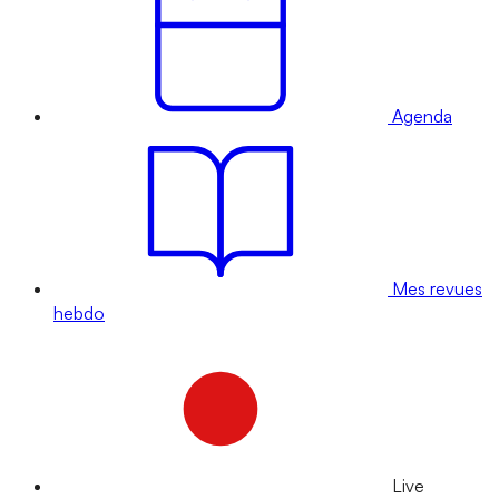
Agenda
Mes revues
hebdo
Live