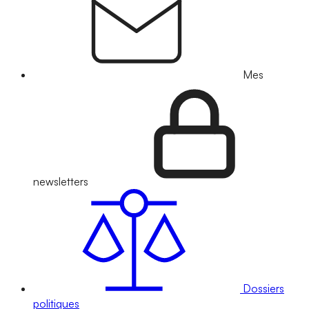
Mes
newsletters
Dossiers
politiques