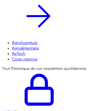
Agrofourniture
Agroalimentaire
AgTech
Coop-négoce
Tout l'historique de vos newsletters quotidiennes