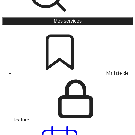
Mes services
Ma liste de
lecture