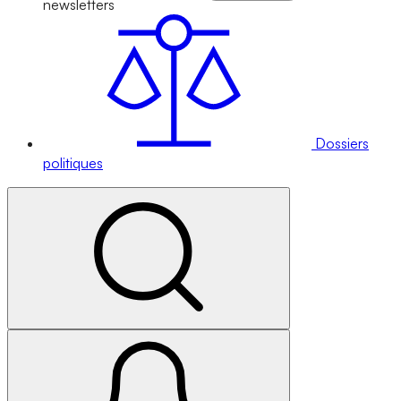
newsletters
Dossiers
politiques