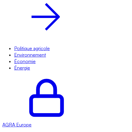
Politique agricole
Environnement
Économie
Énergie
AGRA
Europe