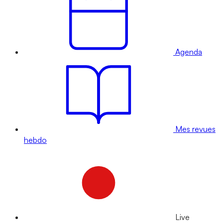
Agenda
Mes revues
hebdo
Live