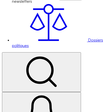
newsletters
Dossiers
politiques