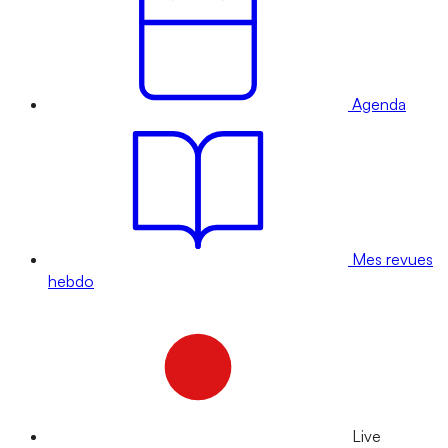
Agenda
Mes revues
hebdo
Live