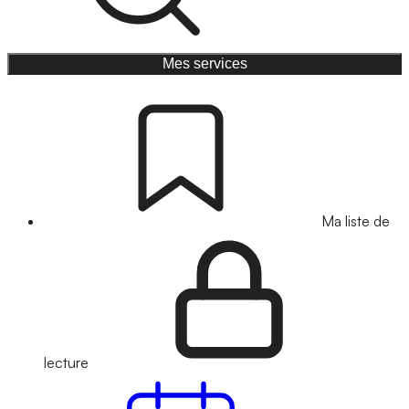
Mes services
Ma liste de
lecture