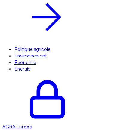
Politique agricole
Environnement
Économie
Énergie
AGRA
Europe