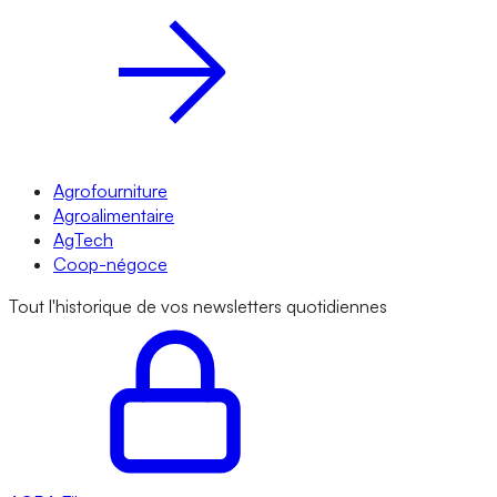
Agrofourniture
Agroalimentaire
AgTech
Coop-négoce
Tout l'historique de vos newsletters quotidiennes