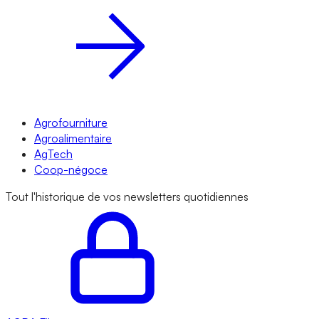
Agrofourniture
Agroalimentaire
AgTech
Coop-négoce
Tout l'historique de vos newsletters quotidiennes