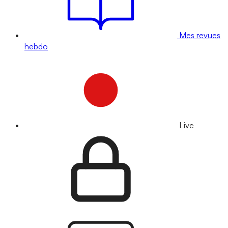
Mes revues
hebdo
Live