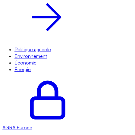
Politique agricole
Environnement
Économie
Énergie
AGRA
Europe