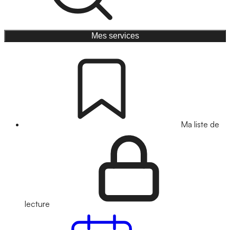
Mes services
Ma liste de
lecture