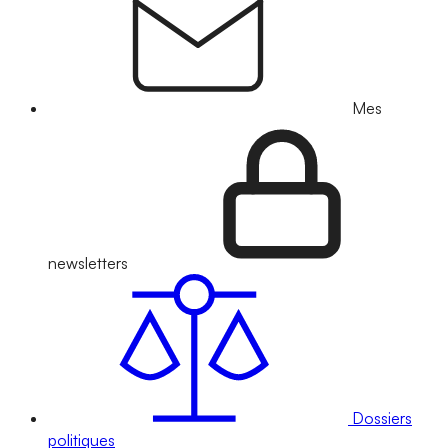
Mes
newsletters
Dossiers
politiques