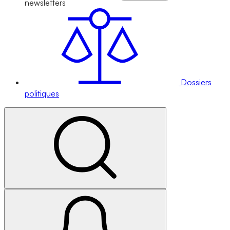
newsletters
Dossiers
politiques