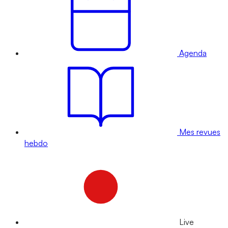
Agenda
Mes revues
hebdo
Live