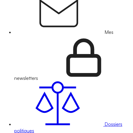
Mes
newsletters
Dossiers
politiques