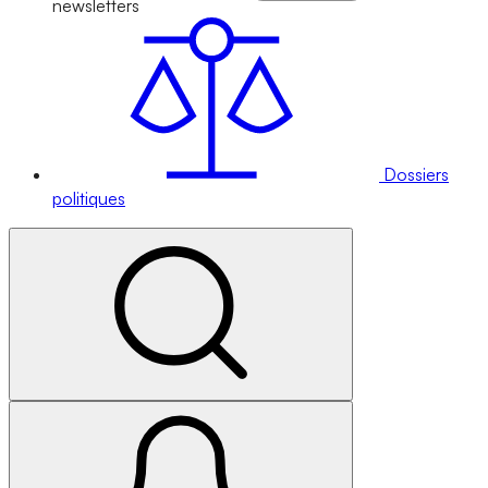
newsletters
Dossiers
politiques