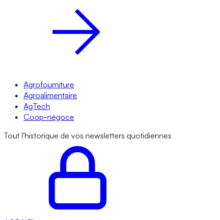
Agrofourniture
Agroalimentaire
AgTech
Coop-négoce
Tout l'historique de vos newsletters quotidiennes