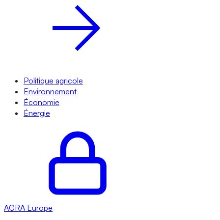
Politique agricole
Environnement
Économie
Énergie
AGRA
Europe