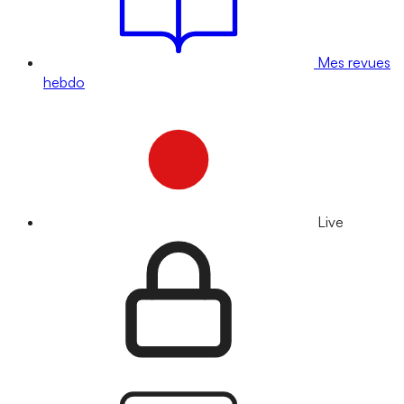
Mes revues
hebdo
Live