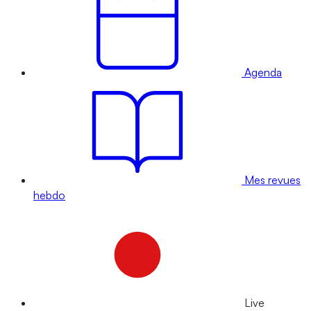
Agenda
Mes revues
hebdo
Live