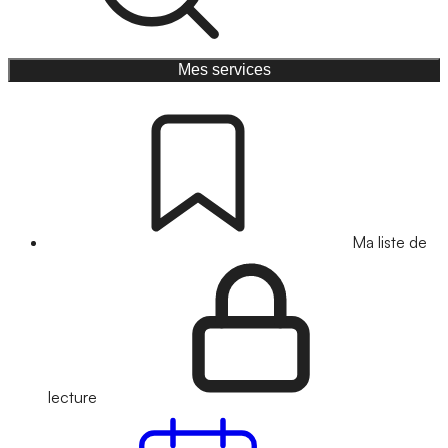
Mes services
Ma liste de
lecture