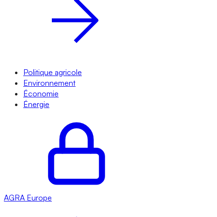
Politique agricole
Environnement
Économie
Énergie
AGRA
Europe