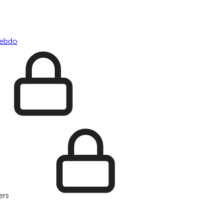
hebdo
ers