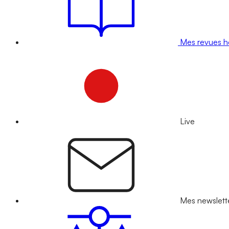
Mes revues 
Live
Mes newslett