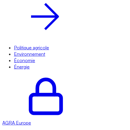
Politique agricole
Environnement
Économie
Énergie
AGRA
Europe