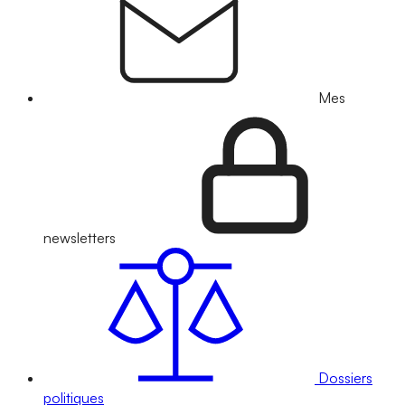
Mes
newsletters
Dossiers
politiques