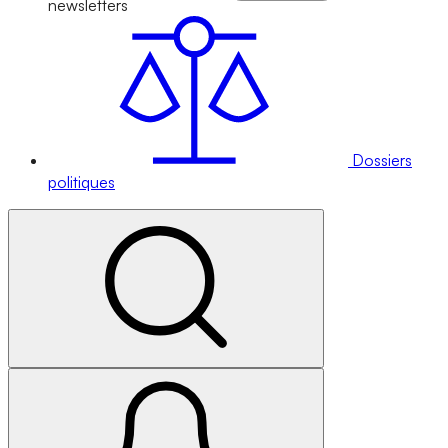
newsletters
Dossiers
politiques