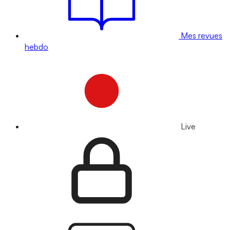
Mes revues
hebdo
Live