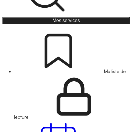
Mes services
Ma liste de
lecture