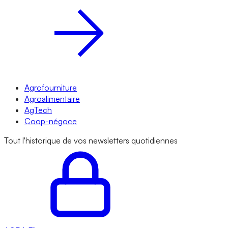
Agrofourniture
Agroalimentaire
AgTech
Coop-négoce
Tout l'historique de vos newsletters quotidiennes