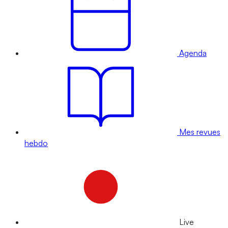
Agenda
Mes revues
hebdo
Live