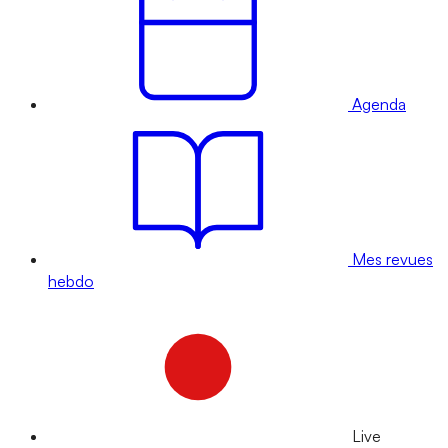
Agenda
Mes revues
hebdo
Live