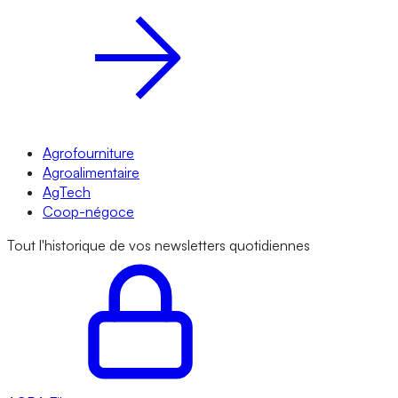
Agrofourniture
Agroalimentaire
AgTech
Coop-négoce
Tout l'historique de vos newsletters quotidiennes