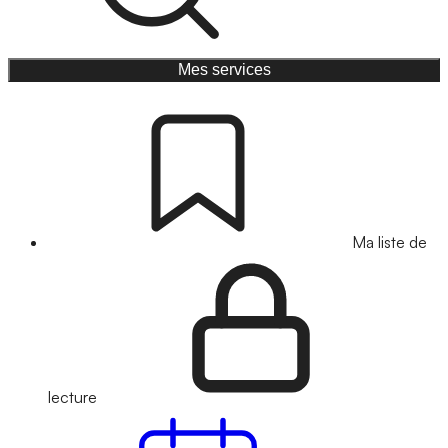
Mes services
Ma liste de
lecture