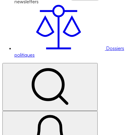
newsletters
Dossiers
politiques