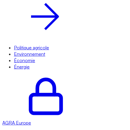
Politique agricole
Environnement
Économie
Énergie
AGRA
Europe