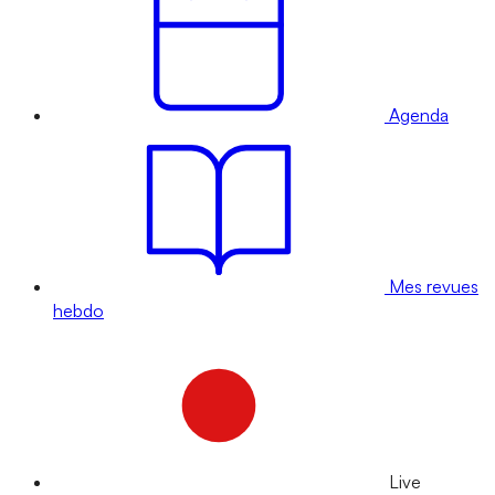
Agenda
Mes revues
hebdo
Live