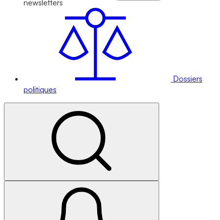
newsletters
Dossiers
politiques