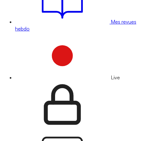
Mes revues
hebdo
Live