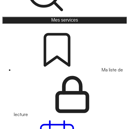
Mes services
Ma liste de
lecture