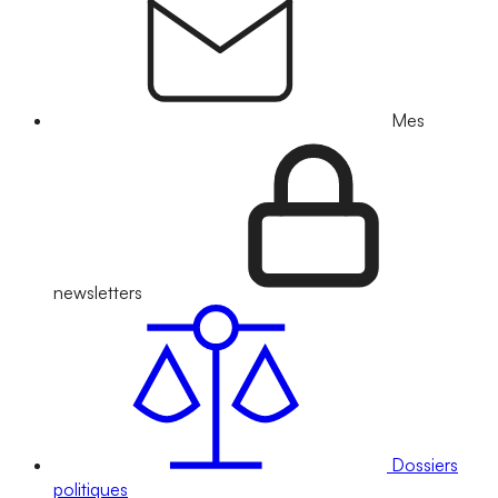
Mes
newsletters
Dossiers
politiques