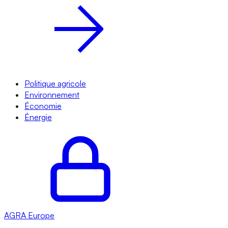
Politique agricole
Environnement
Économie
Énergie
AGRA
Europe