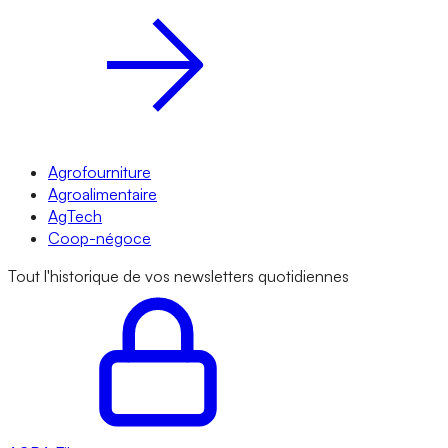
Agrofourniture
Agroalimentaire
AgTech
Coop-négoce
Tout l'historique de vos newsletters quotidiennes