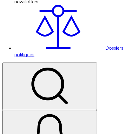
newsletters
Dossiers
politiques