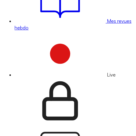
Mes revues
hebdo
Live