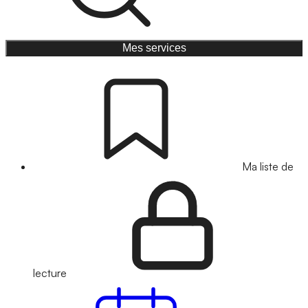
Mes services
Ma liste de
lecture