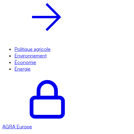
Politique agricole
Environnement
Économie
Énergie
AGRA
Europe