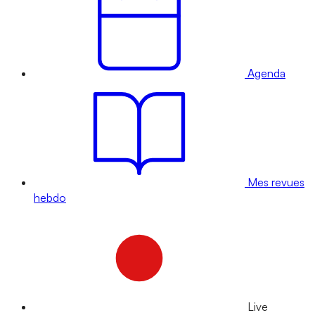
Agenda
Mes revues
hebdo
Live