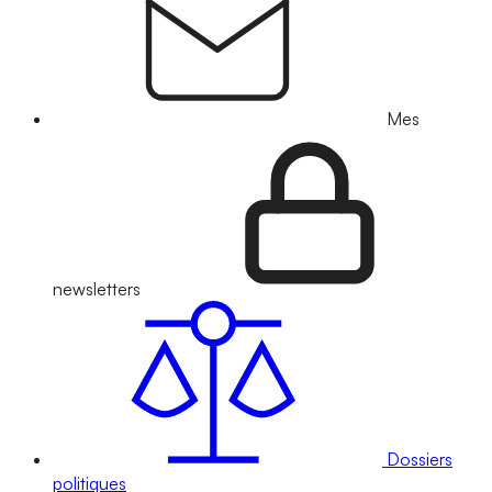
Mes
newsletters
Dossiers
politiques