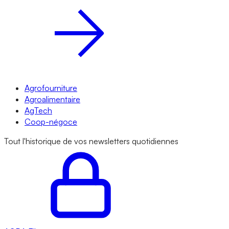
Agrofourniture
Agroalimentaire
AgTech
Coop-négoce
Tout l'historique de vos newsletters quotidiennes