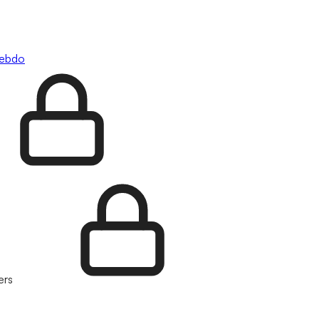
hebdo
ers