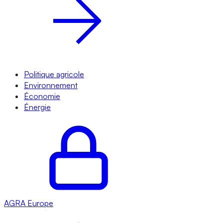
Politique agricole
Environnement
Économie
Énergie
AGRA
Europe