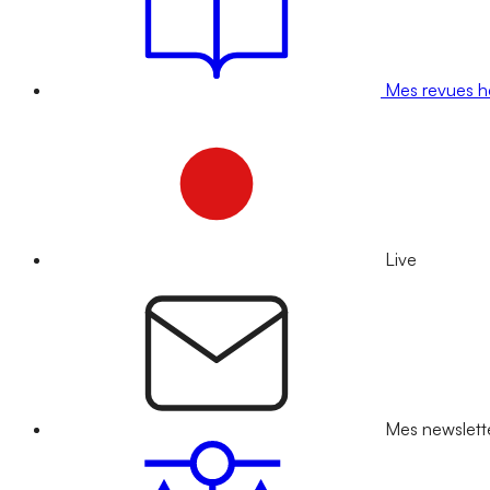
Mes revues 
Live
Mes newslett