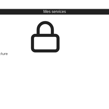
Mes services
cture