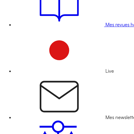
Mes revues 
Live
Mes newslett