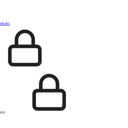
hebdo
ers