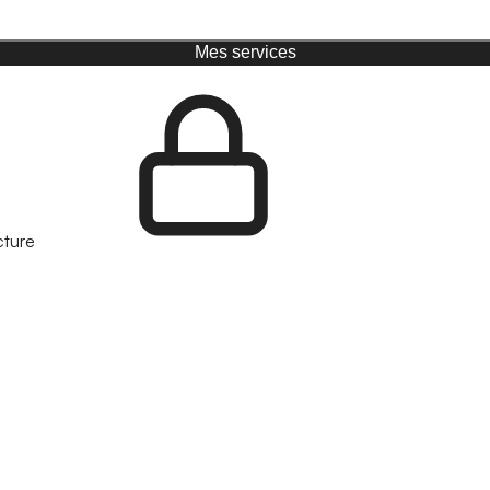
Mes services
cture