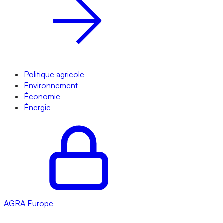
Politique agricole
Environnement
Économie
Énergie
AGRA
Europe