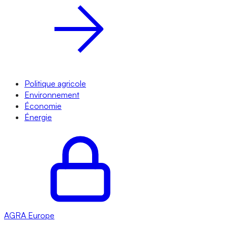
Politique agricole
Environnement
Économie
Énergie
AGRA
Europe