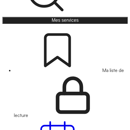
Mes services
Ma liste de
lecture