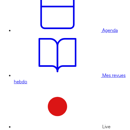
Agenda
Mes revues
hebdo
Live