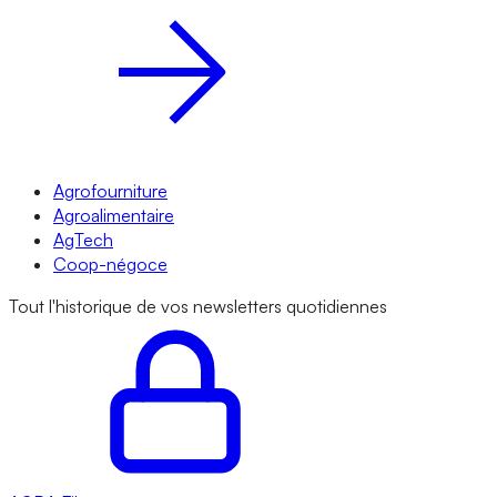
Agrofourniture
Agroalimentaire
AgTech
Coop-négoce
Tout l'historique de vos newsletters quotidiennes