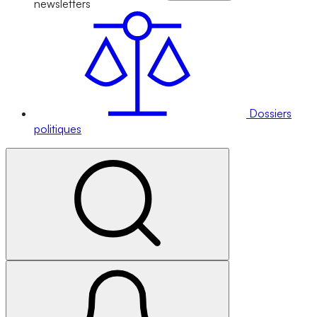
newsletters
Dossiers
politiques