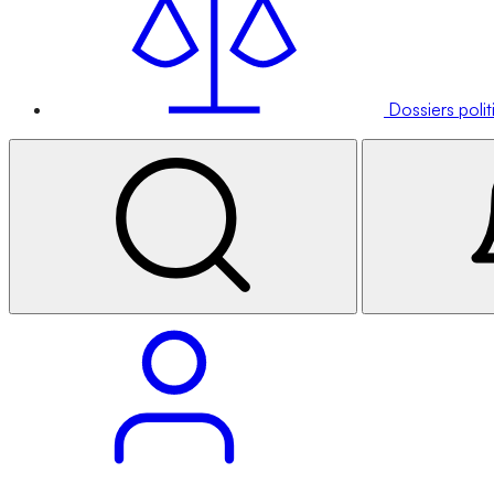
Dossiers poli