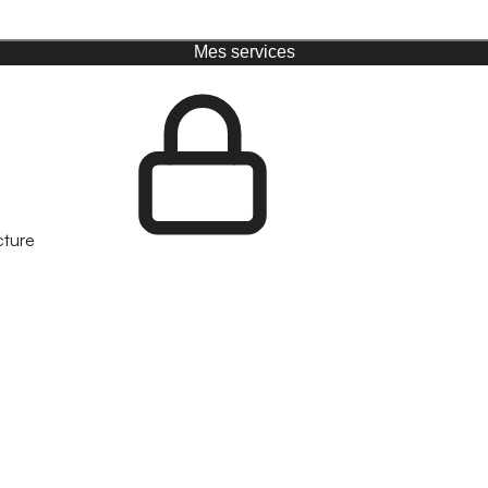
Mes services
cture