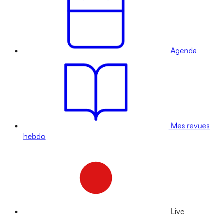
Agenda
Mes revues
hebdo
Live