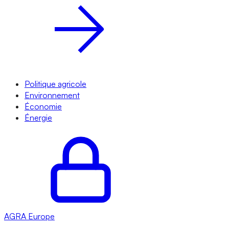
Politique agricole
Environnement
Économie
Énergie
AGRA
Europe