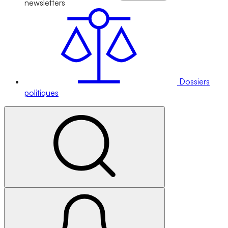
newsletters
Dossiers
politiques