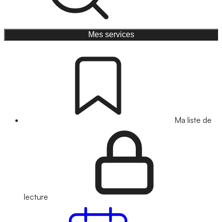
Mes services
Ma liste de
lecture