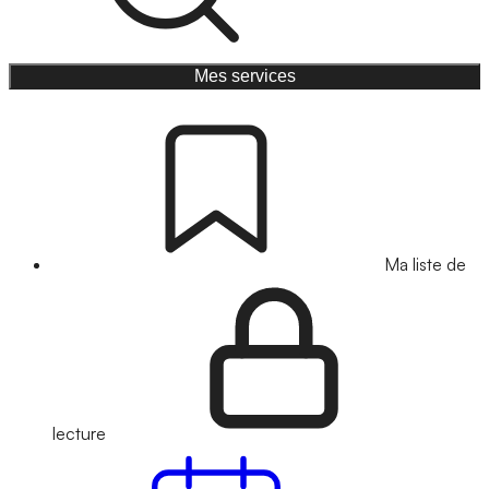
Mes services
Ma liste de
lecture