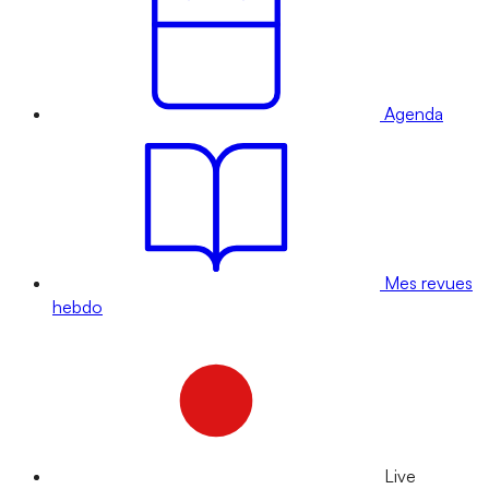
Agenda
Mes revues
hebdo
Live