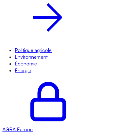
Politique agricole
Environnement
Économie
Énergie
AGRA
Europe