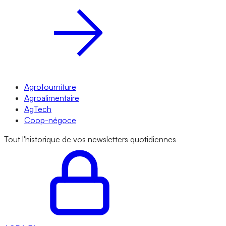
Agrofourniture
Agroalimentaire
AgTech
Coop-négoce
Tout l'historique de vos newsletters quotidiennes