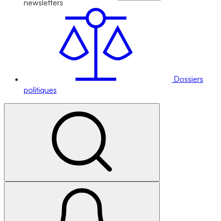
newsletters
Dossiers
politiques