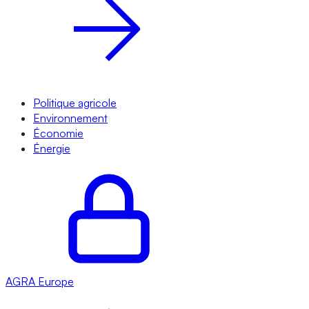
Politique agricole
Environnement
Économie
Énergie
AGRA
Europe