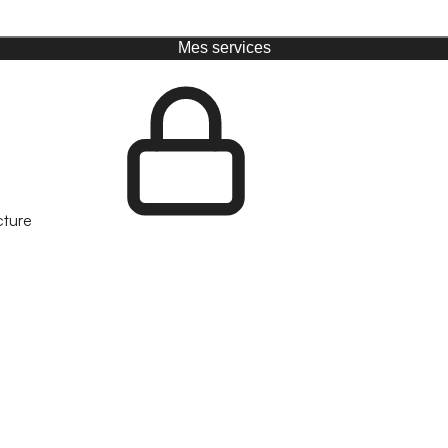
Mes services
cture