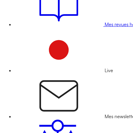
Mes revues 
Live
Mes newslett