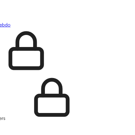
hebdo
ers