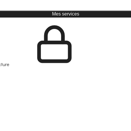
Mes services
cture