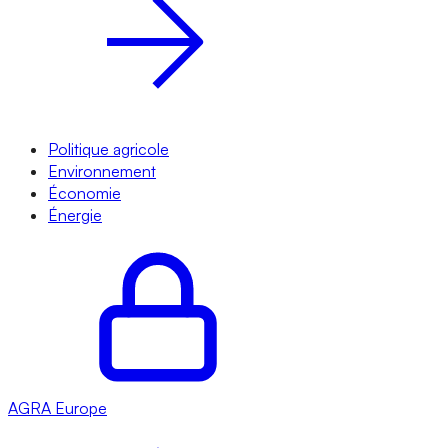
Politique agricole
Environnement
Économie
Énergie
AGRA
Europe