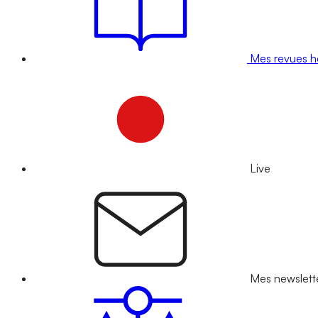
Mes revues 
Live
Mes newslett