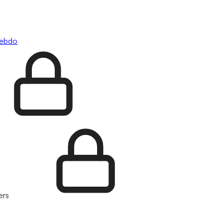
hebdo
ers