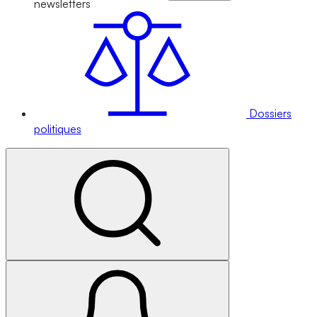
newsletters
Dossiers
politiques