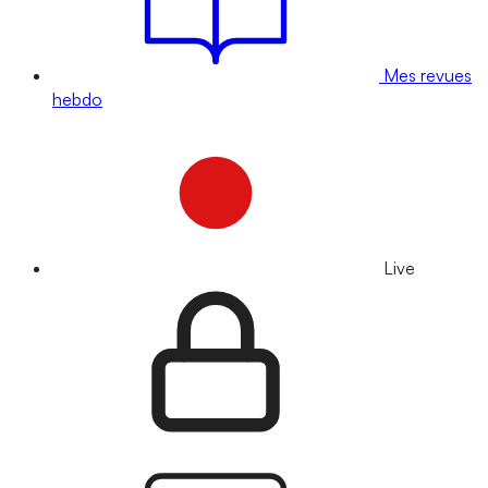
Mes revues
hebdo
Live