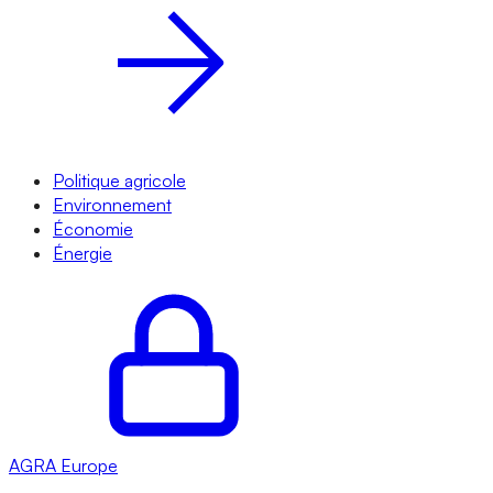
Politique agricole
Environnement
Économie
Énergie
AGRA
Europe