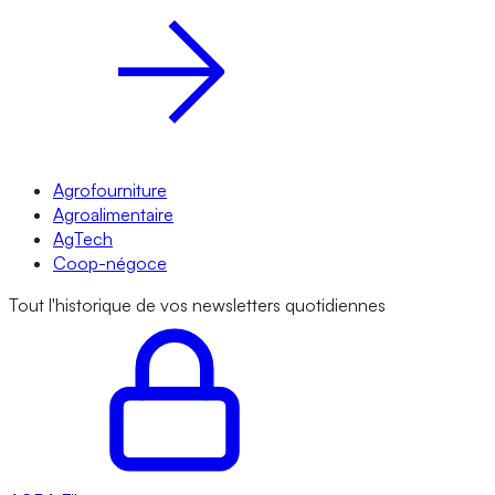
Agrofourniture
Agroalimentaire
AgTech
Coop-négoce
Tout l'historique de vos newsletters quotidiennes