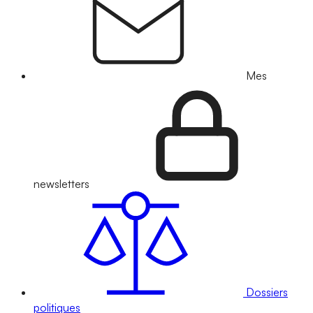
Mes
newsletters
Dossiers
politiques