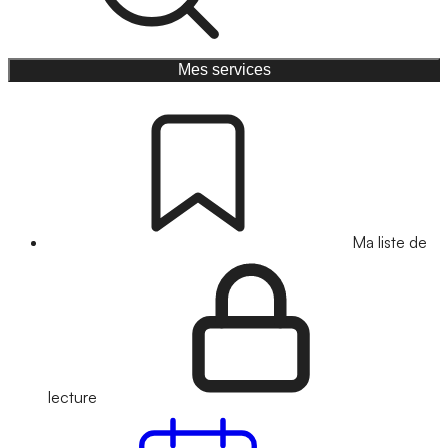
Mes services
Ma liste de
lecture