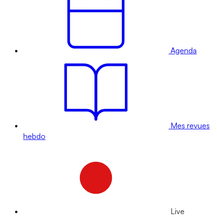
Agenda
Mes revues
hebdo
Live