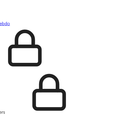
hebdo
ers