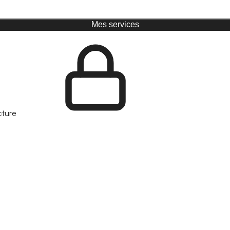
Mes services
cture