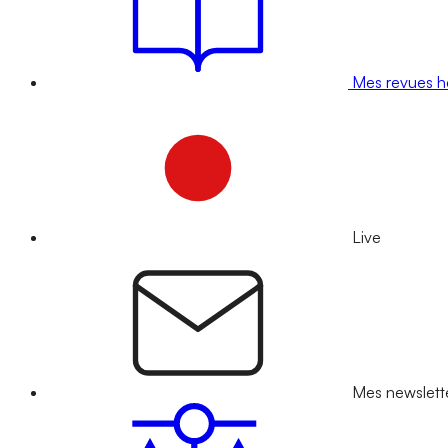
Mes revues 
Live
Mes newslett