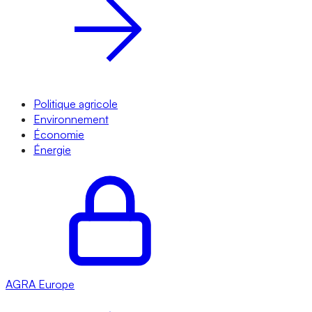
Politique agricole
Environnement
Économie
Énergie
AGRA
Europe