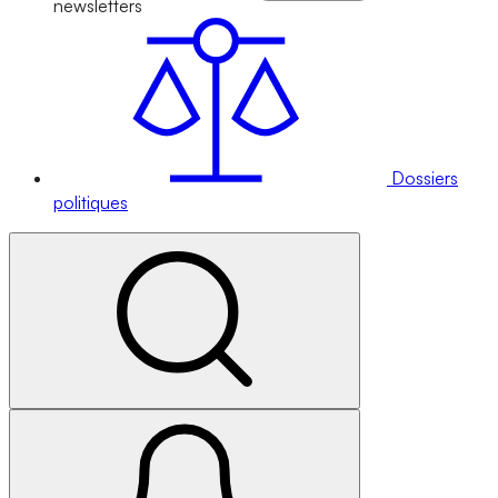
newsletters
Dossiers
politiques