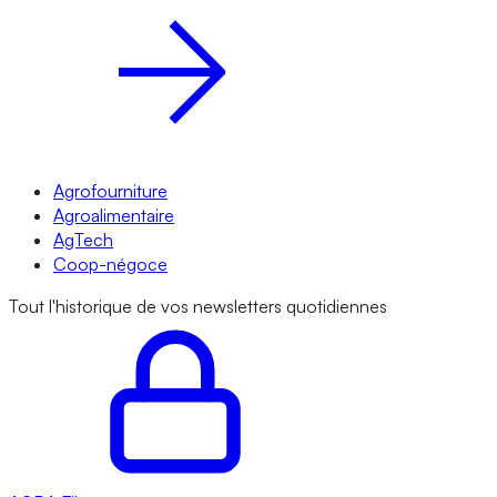
Agrofourniture
Agroalimentaire
AgTech
Coop-négoce
Tout l'historique de vos newsletters quotidiennes