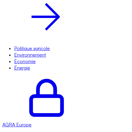
Politique agricole
Environnement
Économie
Énergie
AGRA
Europe