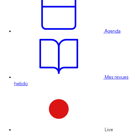
Agenda
Mes revues
hebdo
Live