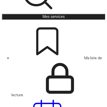
Mes services
Ma liste de
lecture