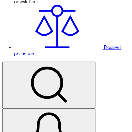
newsletters
Dossiers
politiques