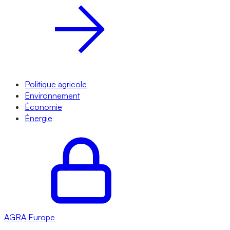
Politique agricole
Environnement
Économie
Énergie
AGRA
Europe