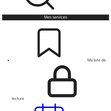
Mes services
Ma liste de
lecture