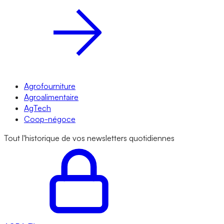
Agrofourniture
Agroalimentaire
AgTech
Coop-négoce
Tout l'historique de vos newsletters quotidiennes