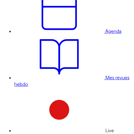
Agenda
Mes revues
hebdo
Live