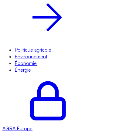
Politique agricole
Environnement
Économie
Énergie
AGRA
Europe