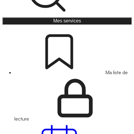
Mes services
Ma liste de
lecture