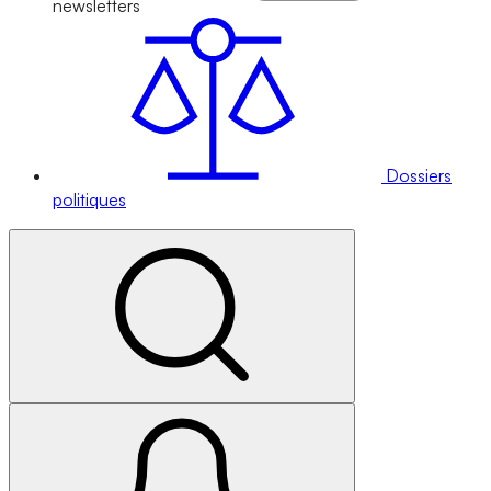
newsletters
Dossiers
politiques