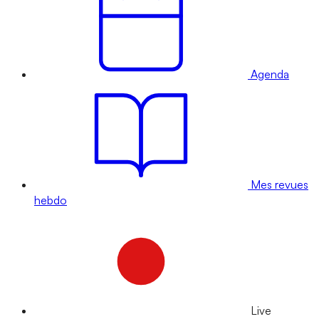
Agenda
Mes revues
hebdo
Live