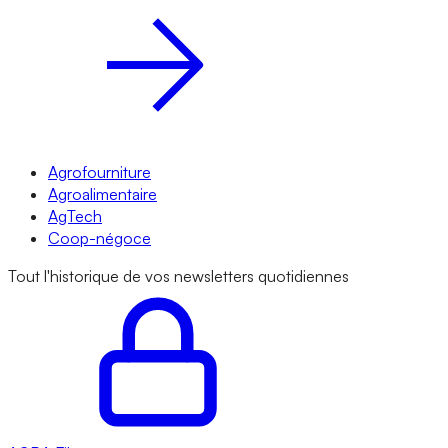
Agrofourniture
Agroalimentaire
AgTech
Coop-négoce
Tout l'historique de vos newsletters quotidiennes