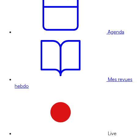
Agenda
Mes revues
hebdo
Live