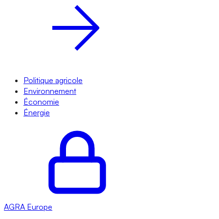
Politique agricole
Environnement
Économie
Énergie
AGRA
Europe