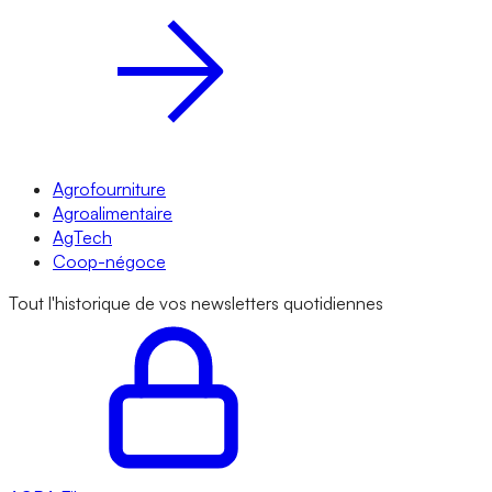
Agrofourniture
Agroalimentaire
AgTech
Coop-négoce
Tout l'historique de vos newsletters quotidiennes