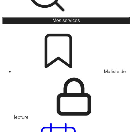
Mes services
Ma liste de
lecture