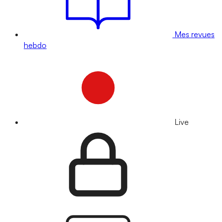
Mes revues
hebdo
Live