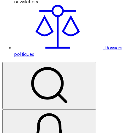
newsletters
Dossiers
politiques