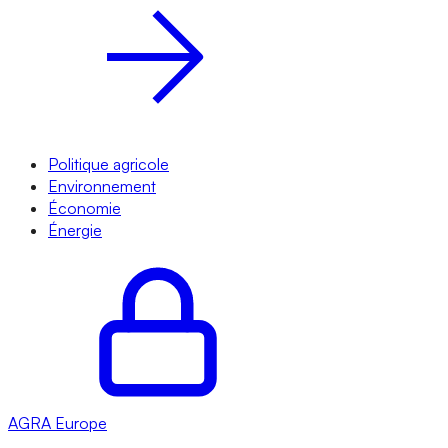
Politique agricole
Environnement
Économie
Énergie
AGRA
Europe