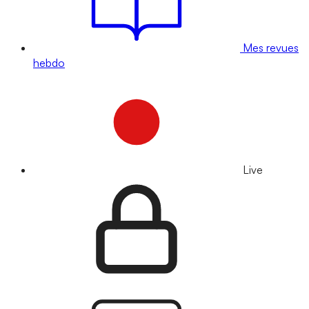
Mes revues
hebdo
Live