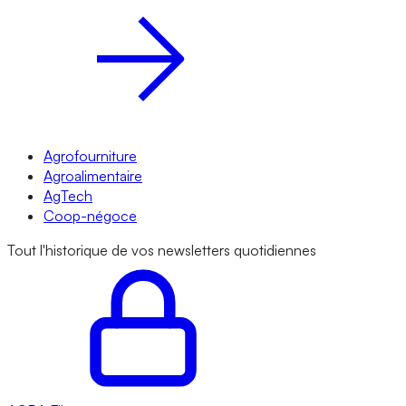
Agrofourniture
Agroalimentaire
AgTech
Coop-négoce
Tout l'historique de vos newsletters quotidiennes