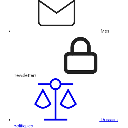
Mes
newsletters
Dossiers
politiques