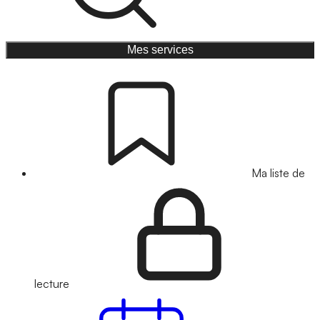
Mes services
Ma liste de
lecture