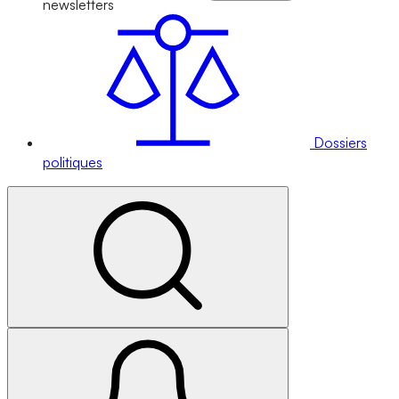
newsletters
Dossiers
politiques