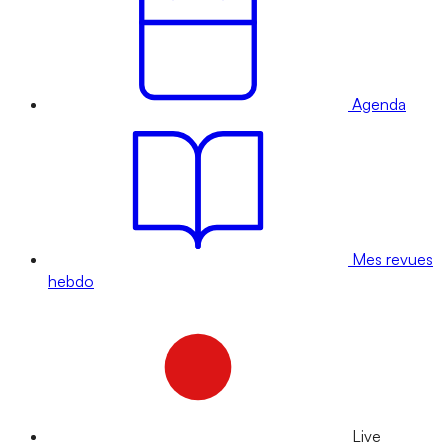
Agenda
Mes revues
hebdo
Live