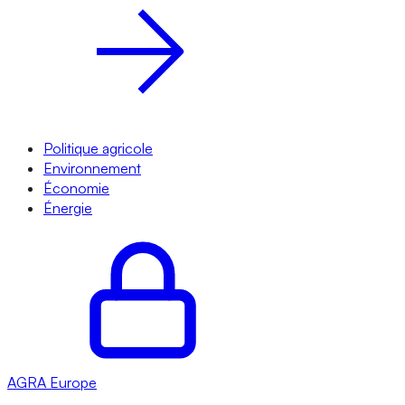
Politique agricole
Environnement
Économie
Énergie
AGRA
Europe