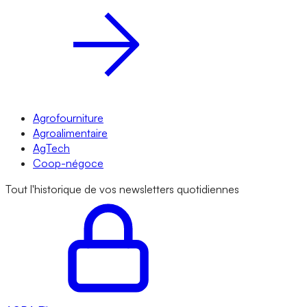
Agrofourniture
Agroalimentaire
AgTech
Coop-négoce
Tout l'historique de vos newsletters quotidiennes