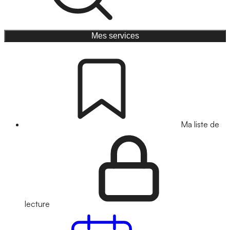
Mes services
Ma liste de
lecture