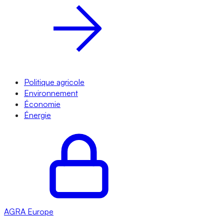
Politique agricole
Environnement
Économie
Énergie
AGRA
Europe