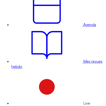
Agenda
Mes revues
hebdo
Live