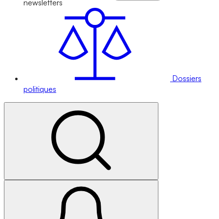
newsletters
Dossiers
politiques