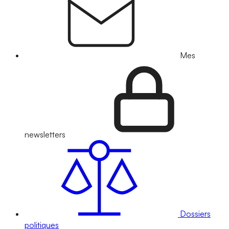
Mes
newsletters
Dossiers
politiques