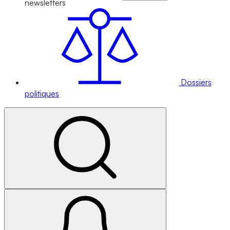
newsletters
Dossiers
politiques