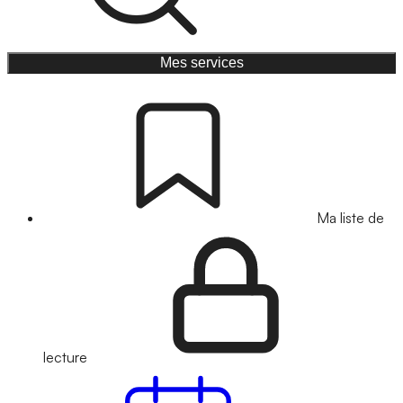
Mes services
Ma liste de
lecture