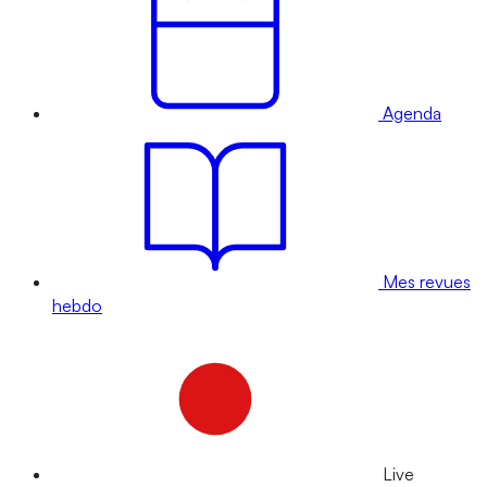
Agenda
Mes revues
hebdo
Live