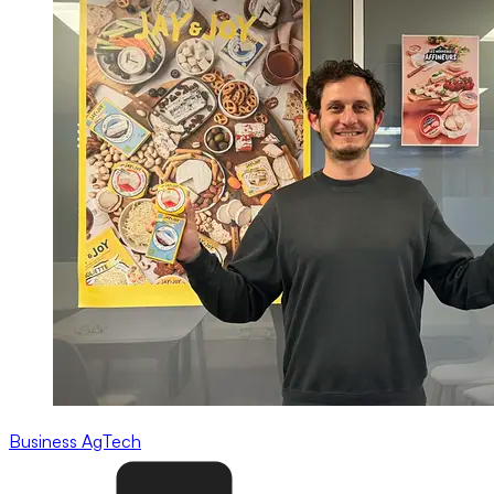
Business
AgTech