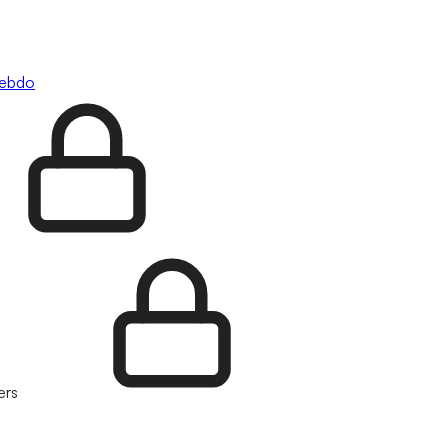
hebdo
ers