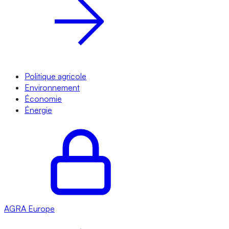
Politique agricole
Environnement
Économie
Énergie
AGRA
Europe