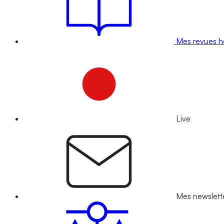
Mes revues 
Live
Mes newslett