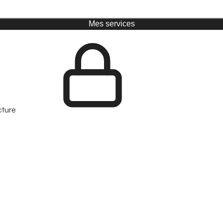
Mes services
cture