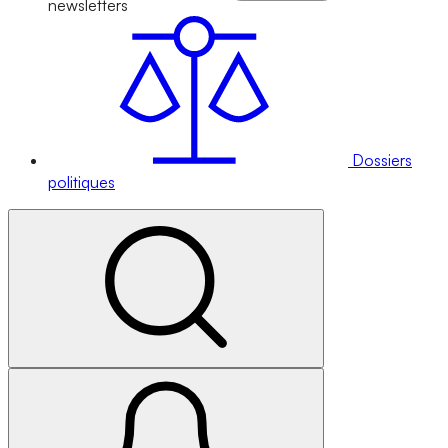
newsletters
Dossiers
politiques