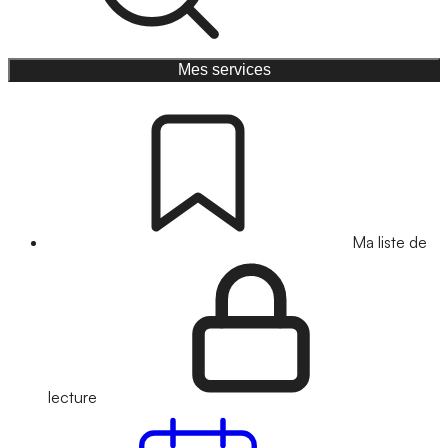
Mes services
Ma liste de
lecture