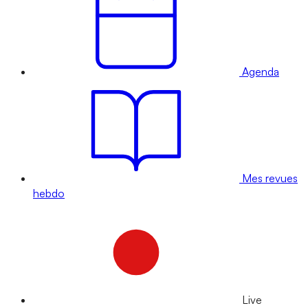
Agenda
Mes revues
hebdo
Live