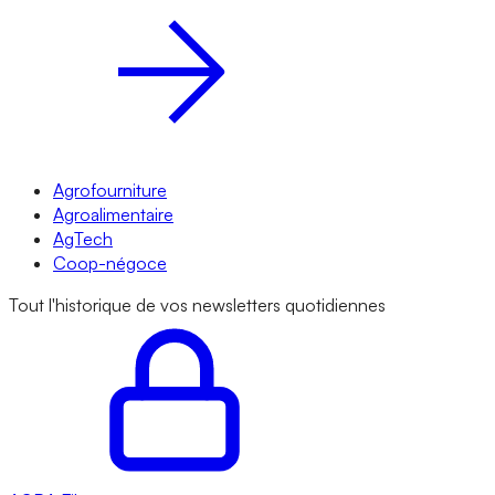
Agrofourniture
Agroalimentaire
AgTech
Coop-négoce
Tout l'historique de vos newsletters quotidiennes