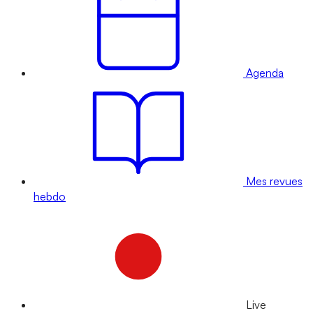
Agenda
Mes revues
hebdo
Live