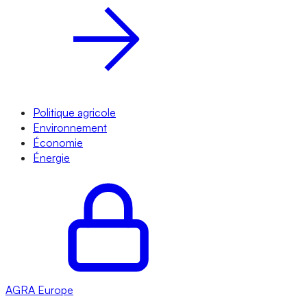
Politique agricole
Environnement
Économie
Énergie
AGRA
Europe