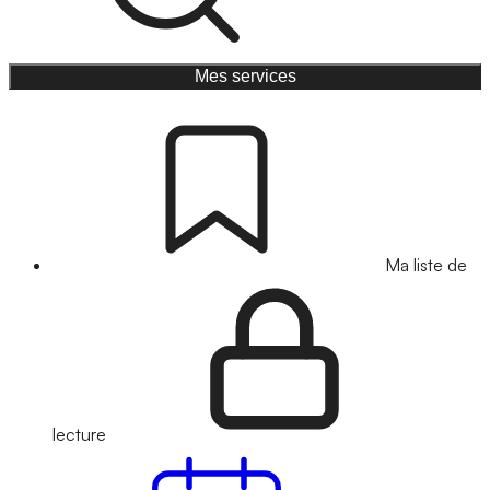
Mes services
Ma liste de
lecture