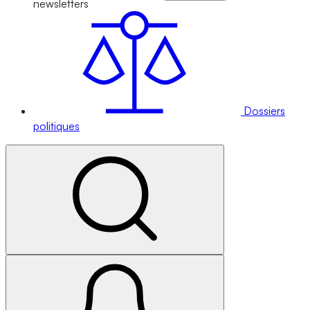
newsletters
Dossiers
politiques