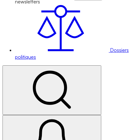
newsletters
Dossiers
politiques