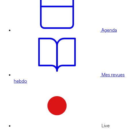
Agenda
Mes revues
hebdo
Live