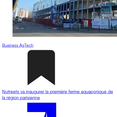
Business
AgTech
Nutreets va inaugurer la première ferme aquaponique de
la région parisienne