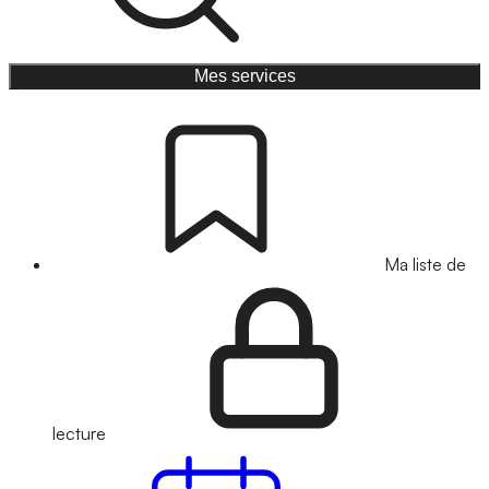
Mes services
Ma liste de
lecture