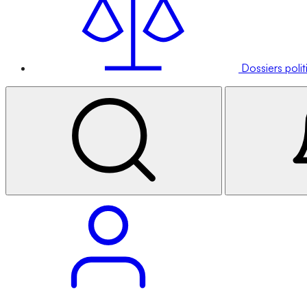
Dossiers poli