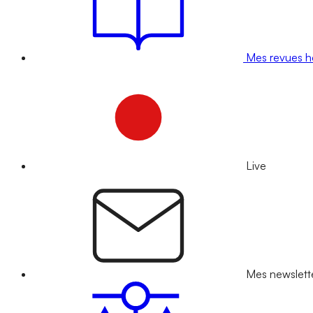
Mes revues 
Live
Mes newslett