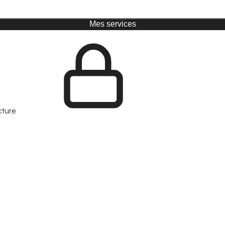
Mes services
cture