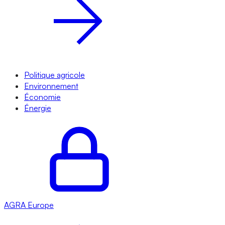
Politique agricole
Environnement
Économie
Énergie
AGRA
Europe