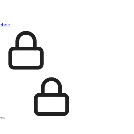
hebdo
ers