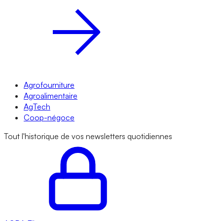
Agrofourniture
Agroalimentaire
AgTech
Coop-négoce
Tout l'historique de vos newsletters quotidiennes