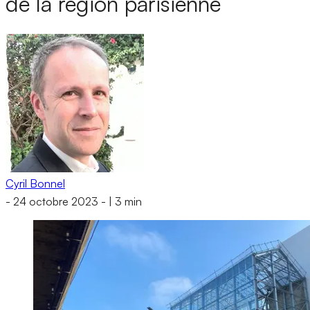
de la région parisienne
Cyril Bonnel
-
24 octobre 2023
-
|
3 min