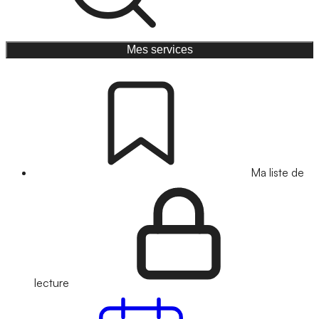
Mes services
Ma liste de
lecture