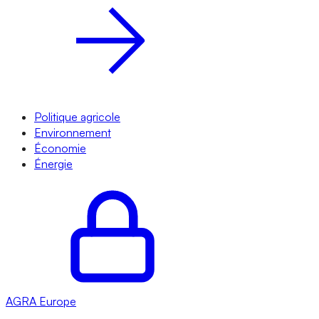
Politique agricole
Environnement
Économie
Énergie
AGRA
Europe