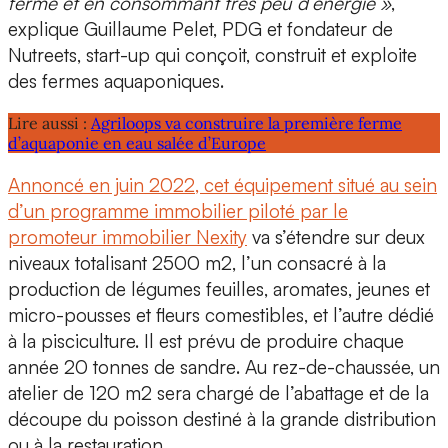
fermé et en consommant très peu d’énergie »
,
explique
Guillaume Pelet, PDG et fondateur de
Nutreets
, start-up qui conçoit, construit et exploite
des fermes aquaponiques.
Lire aussi :
Agriloops va construire la première ferme
d’aquaponie en eau salée d’Europe
Annoncé en juin 2022, cet équipement situé au sein
d’un programme immobilier piloté par le
promoteur immobilier
Nexity
va s’étendre sur deux
niveaux totalisant 2500 m2, l’un consacré à la
production de légumes feuilles, aromates, jeunes et
micro-pousses et fleurs comestibles, et l’autre dédié
à la pisciculture. Il est prévu de produire chaque
année
20 tonnes de sandre
. Au rez-de-chaussée, un
atelier de 120 m2 sera chargé de
l’abattage et de la
découpe du poisson
destiné à la grande distribution
ou à la restauration.