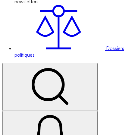
newsletters
Dossiers
politiques