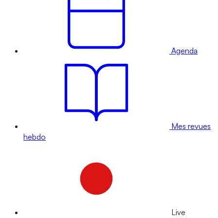
Agenda
Mes revues
hebdo
Live