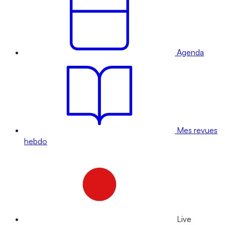
Agenda
Mes revues
hebdo
Live