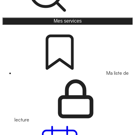
Mes services
Ma liste de
lecture