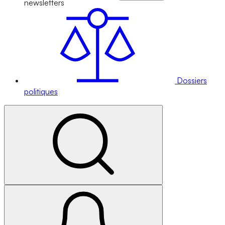
newsletters
Dossiers
politiques