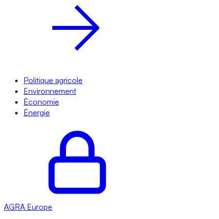
Politique agricole
Environnement
Économie
Énergie
AGRA
Europe