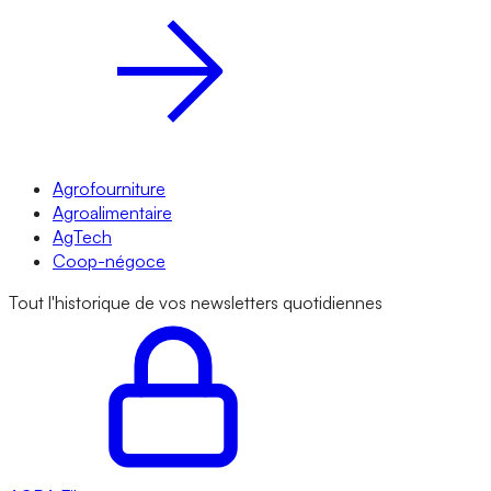
Agrofourniture
Agroalimentaire
AgTech
Coop-négoce
Tout l'historique de vos newsletters quotidiennes