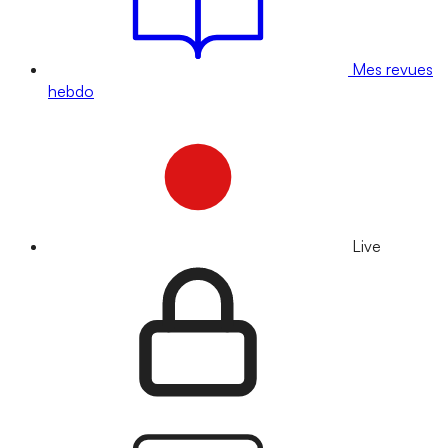
Mes revues
hebdo
Live