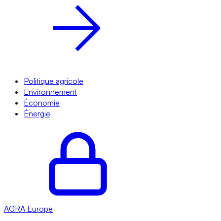
Politique agricole
Environnement
Économie
Énergie
AGRA
Europe