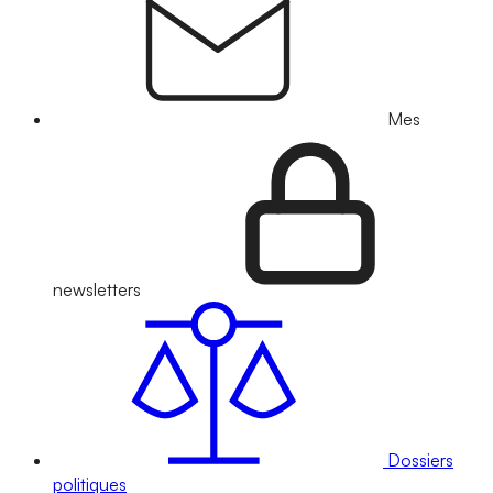
Mes
newsletters
Dossiers
politiques