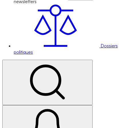
newsletters
Dossiers
politiques