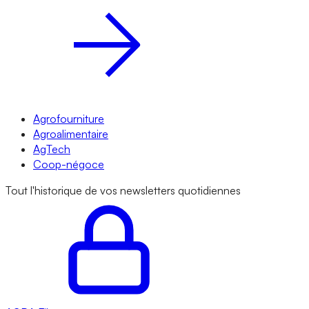
Agrofourniture
Agroalimentaire
AgTech
Coop-négoce
Tout l'historique de vos newsletters quotidiennes