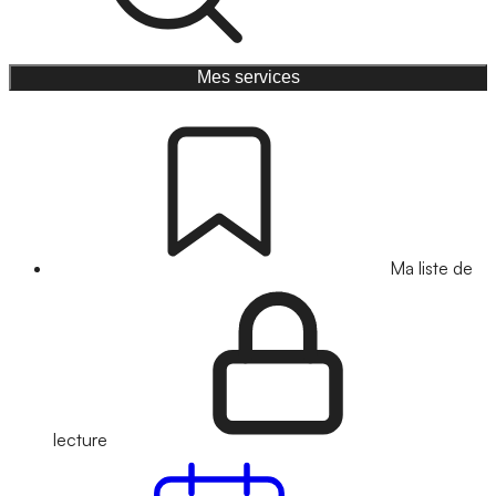
Mes services
Ma liste de
lecture