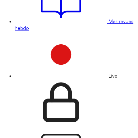
Mes revues
hebdo
Live