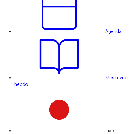
Agenda
Mes revues
hebdo
Live