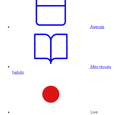
Agenda
Mes revues
hebdo
Live