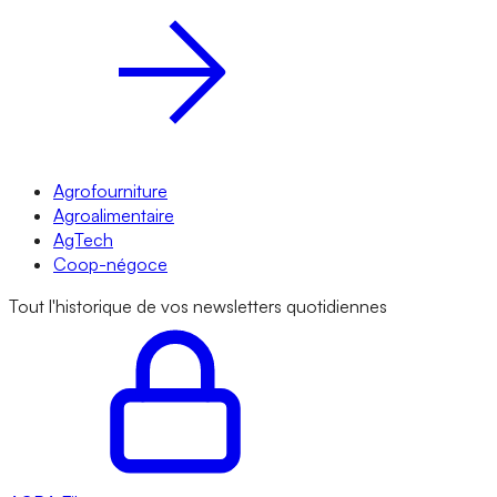
Agrofourniture
Agroalimentaire
AgTech
Coop-négoce
Tout l'historique de vos newsletters quotidiennes