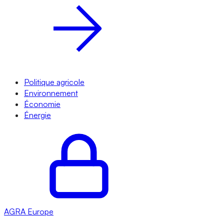
Politique agricole
Environnement
Économie
Énergie
AGRA
Europe