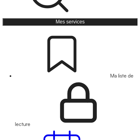
Mes services
Ma liste de
lecture