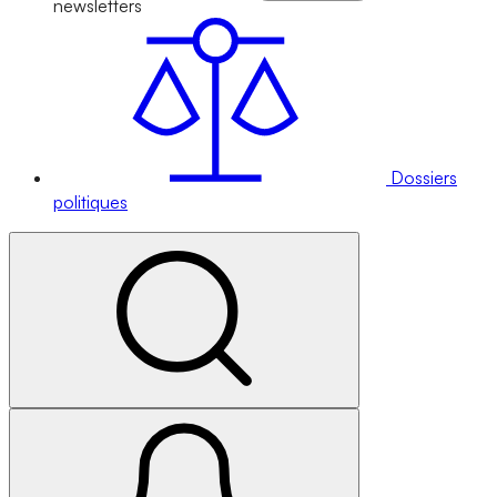
newsletters
Dossiers
politiques