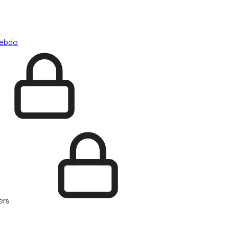
hebdo
ers