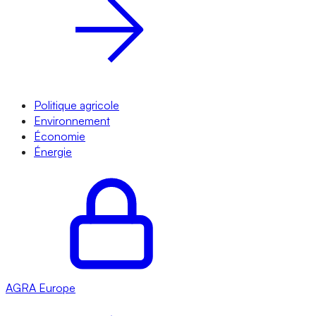
Politique agricole
Environnement
Économie
Énergie
AGRA
Europe