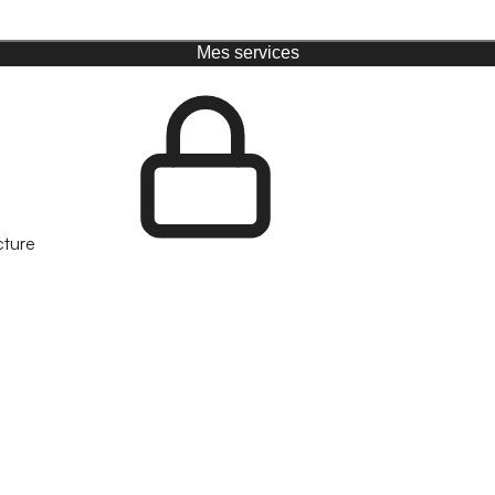
Mes services
cture