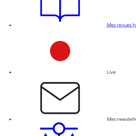
Mes revues 
Live
Mes newslett