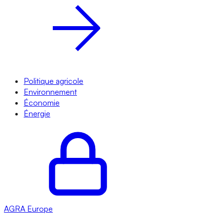
Politique agricole
Environnement
Économie
Énergie
AGRA
Europe