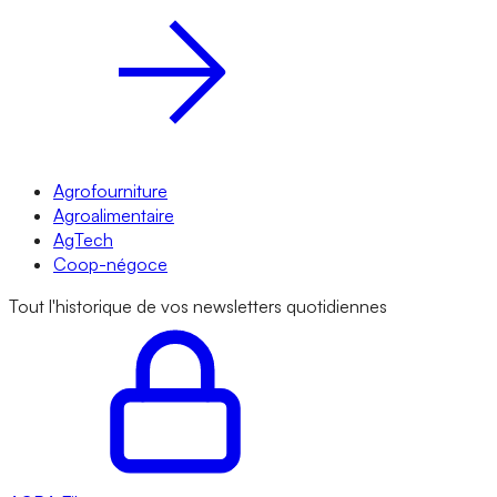
Agrofourniture
Agroalimentaire
AgTech
Coop-négoce
Tout l'historique de vos newsletters quotidiennes