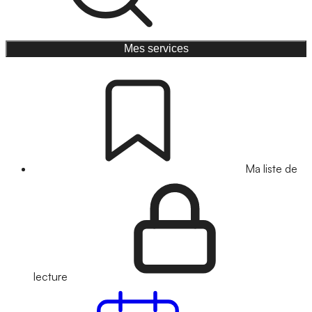
Mes services
Ma liste de
lecture