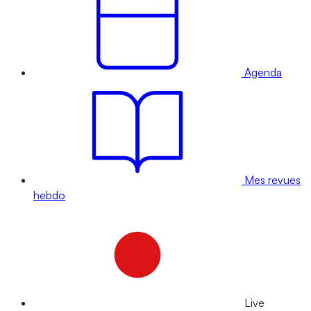
Agenda
Mes revues
hebdo
Live