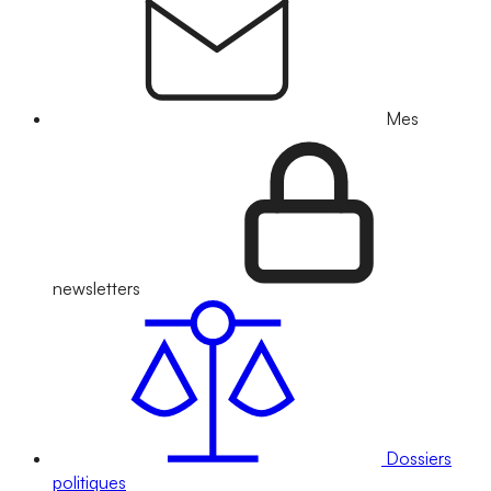
Mes
newsletters
Dossiers
politiques