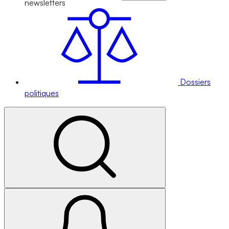
newsletters
Dossiers
politiques