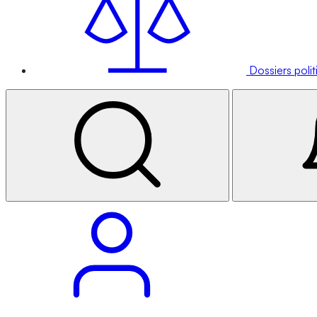
Dossiers poli