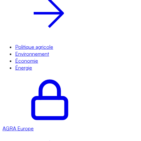
Politique agricole
Environnement
Économie
Énergie
AGRA
Europe