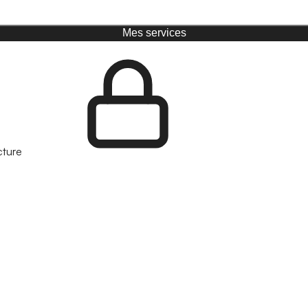
Mes services
cture