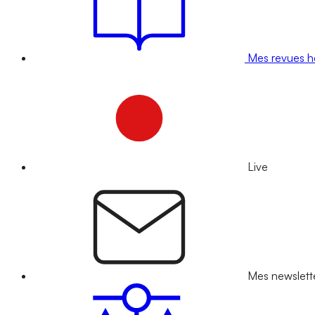
Mes revues 
Live
Mes newslett