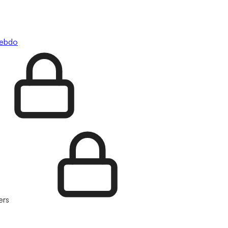
hebdo
ers