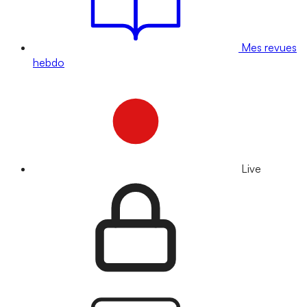
Mes revues
hebdo
Live