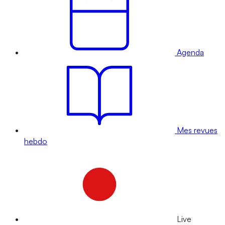
Agenda
Mes revues
hebdo
Live