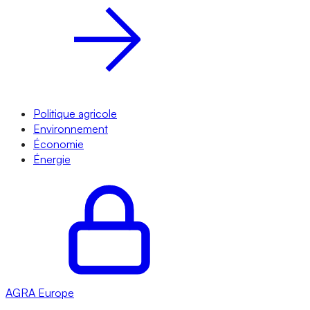
Politique agricole
Environnement
Économie
Énergie
AGRA
Europe