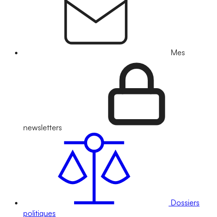
Mes
newsletters
Dossiers
politiques