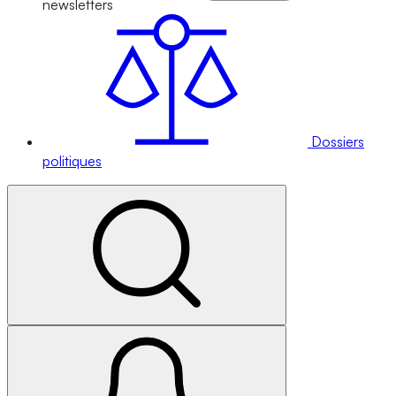
newsletters
Dossiers
politiques