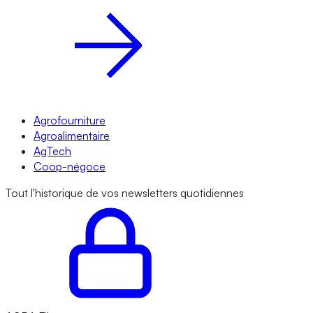
Agrofourniture
Agroalimentaire
AgTech
Coop-négoce
Tout l'historique de vos newsletters quotidiennes