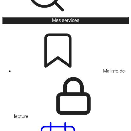
Mes services
Ma liste de
lecture