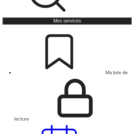
Mes services
Ma liste de
lecture