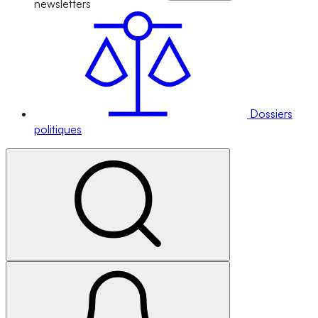
newsletters
Dossiers
politiques