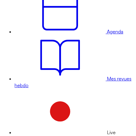
Agenda
Mes revues
hebdo
Live