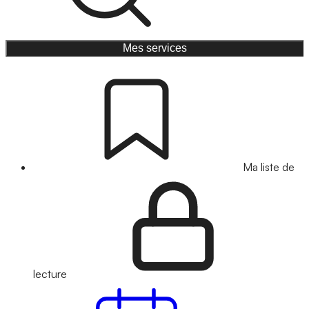
Mes services
Ma liste de
lecture