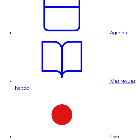
Agenda
Mes revues
hebdo
Live