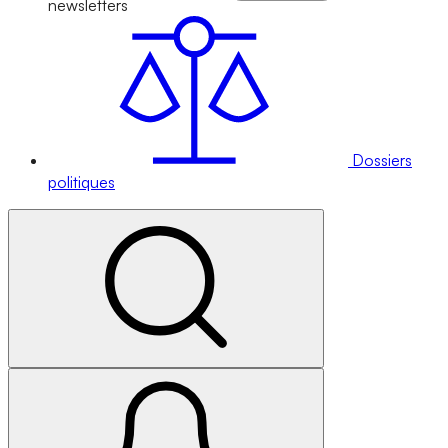
newsletters
Dossiers
politiques