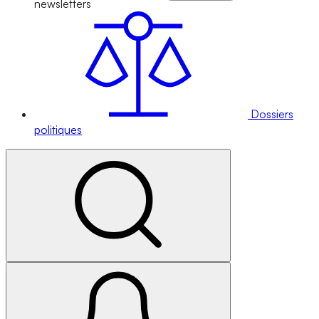
newsletters
Dossiers
politiques