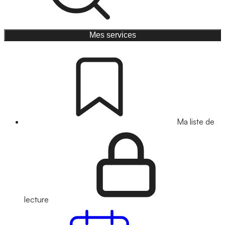
Mes services
Ma liste de
lecture