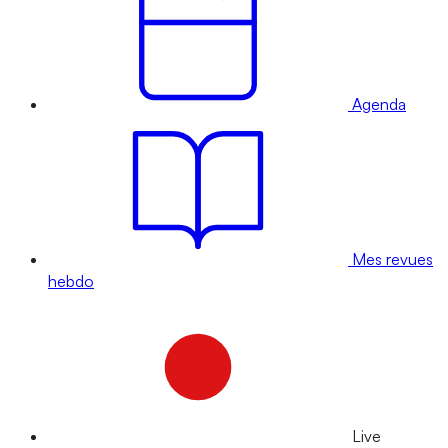
Agenda
Mes revues
hebdo
Live