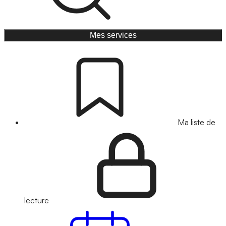
Mes services
Ma liste de
lecture