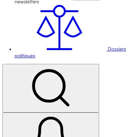
newsletters
Dossiers
politiques