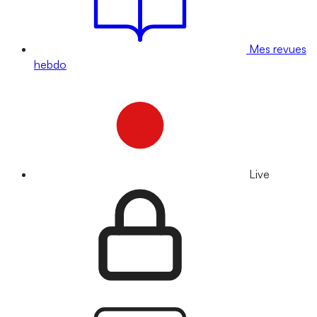
Mes revues
hebdo
Live