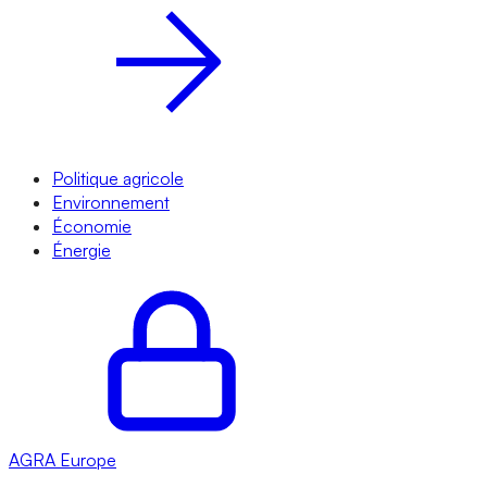
Politique agricole
Environnement
Économie
Énergie
AGRA
Europe