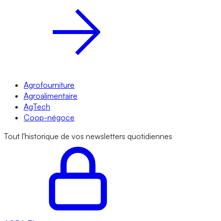
Agrofourniture
Agroalimentaire
AgTech
Coop-négoce
Tout l'historique de vos newsletters quotidiennes