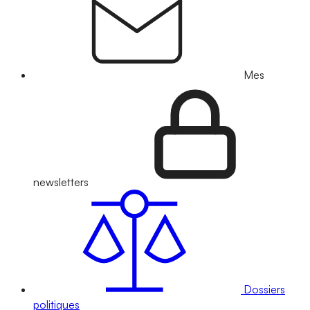
Mes
newsletters
Dossiers
politiques