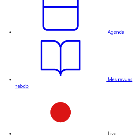
Agenda
Mes revues
hebdo
Live