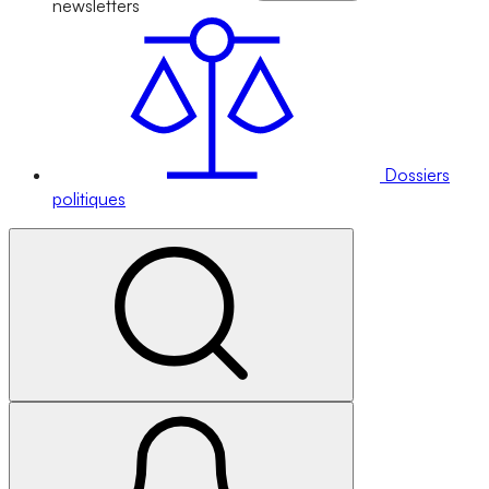
newsletters
Dossiers
politiques