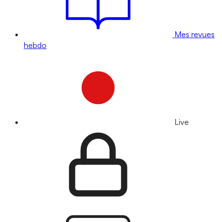
Mes revues
hebdo
Live