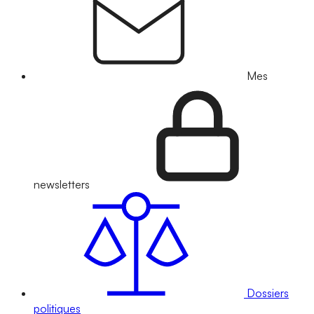
Mes
newsletters
Dossiers
politiques