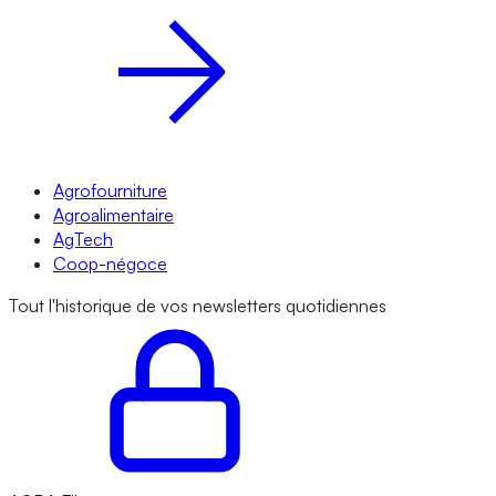
Agrofourniture
Agroalimentaire
AgTech
Coop-négoce
Tout l'historique de vos newsletters quotidiennes