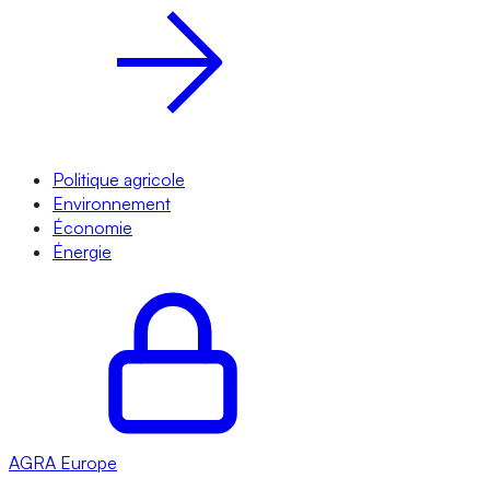
Politique agricole
Environnement
Économie
Énergie
AGRA
Europe