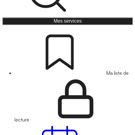
Mes services
Ma liste de
lecture