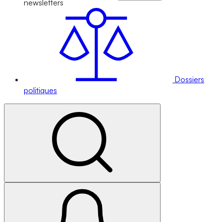
newsletters
Dossiers
politiques