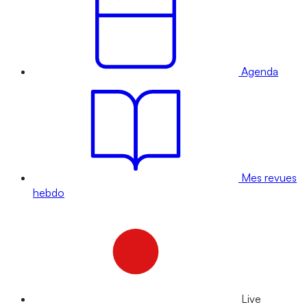
Agenda
Mes revues
hebdo
Live