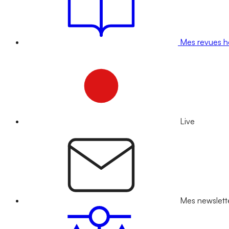
Mes revues 
Live
Mes newslett