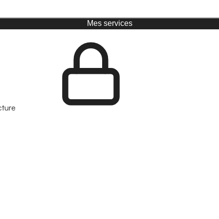
Mes services
cture