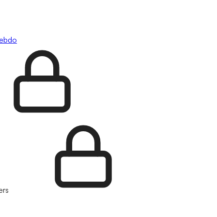
hebdo
ers