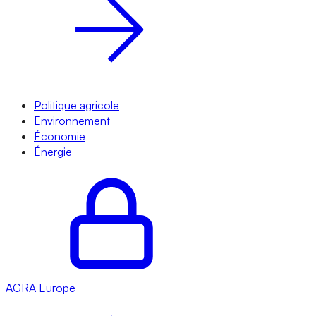
Politique agricole
Environnement
Économie
Énergie
AGRA
Europe