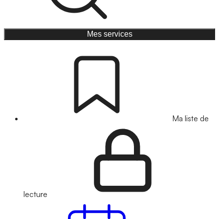
Mes services
Ma liste de
lecture