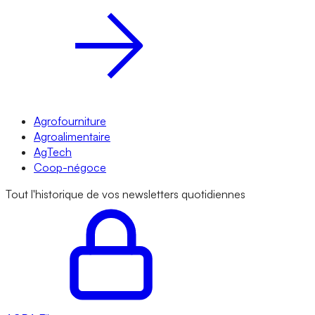
Agrofourniture
Agroalimentaire
AgTech
Coop-négoce
Tout l'historique de vos newsletters quotidiennes