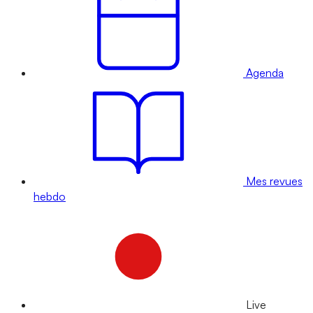
Agenda
Mes revues
hebdo
Live