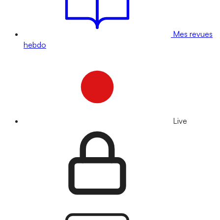
Mes revues
hebdo
Live