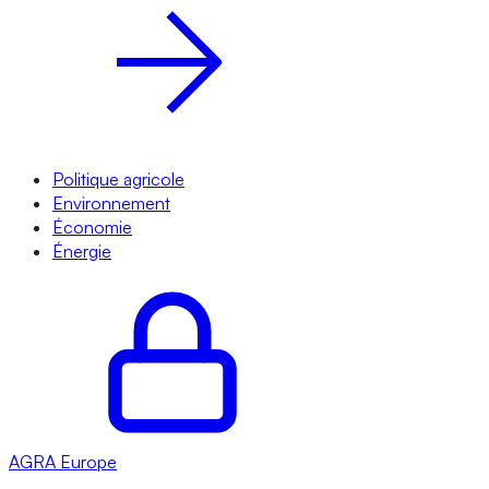
Politique agricole
Environnement
Économie
Énergie
AGRA
Europe