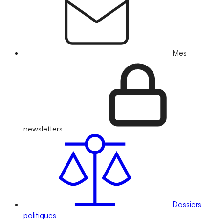
Mes
newsletters
Dossiers
politiques