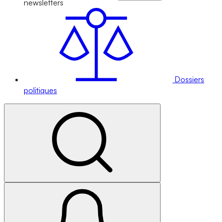
newsletters
Dossiers
politiques