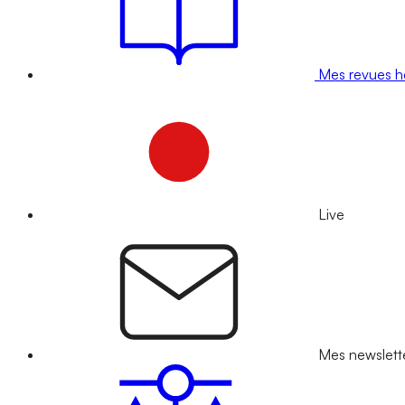
Mes revues 
Live
Mes newslett