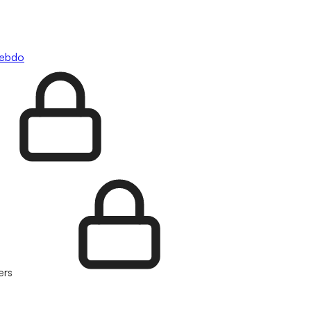
hebdo
ers