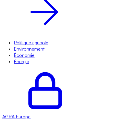
Politique agricole
Environnement
Économie
Énergie
AGRA
Europe