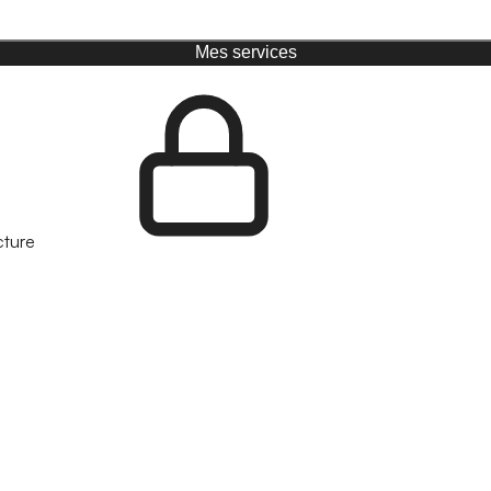
Mes services
cture